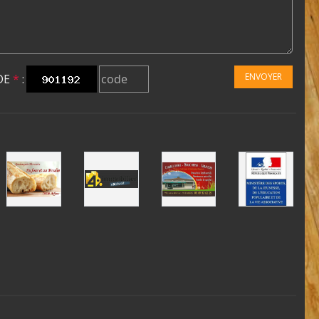
ENVOYER
DE
*
: