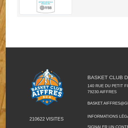
BASKET CLUB D
140 RUE DU PETIT F
79230
AIFFRES
BASKET.AIFFRES@G
INFORMATIONS LÉG
210622
VISITES
SIGNALER UN CONT