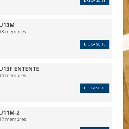
LIRE LA SUITE
U13M
13
membres
LIRE LA SUITE
U13F ENTENTE
14
membres
LIRE LA SUITE
U11M-2
12
membres