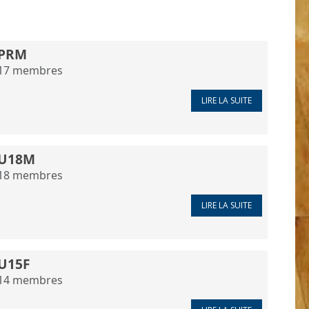
PRM
17
membres
LIRE LA SUITE
U18M
18
membres
LIRE LA SUITE
U15F
14
membres