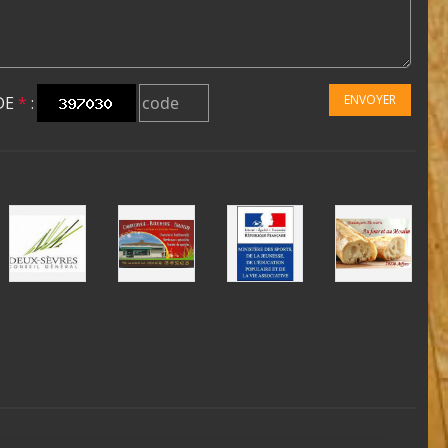
ENVOYER
DE
*
: